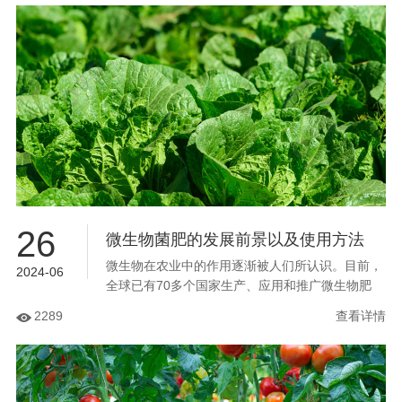
病、白粉病、根结线虫等等...
26
微生物菌肥的发展前景以及使用方法
微生物在农业中的作用逐渐被人们所认识。目前，
2024-06
全球已有70多个国家生产、应用和推广微生物肥
料，我国有250家企业年产微生物肥料数十万吨用
2289
查看详情
于生产。这虽然无法与同期化肥的产量和用量相
比...