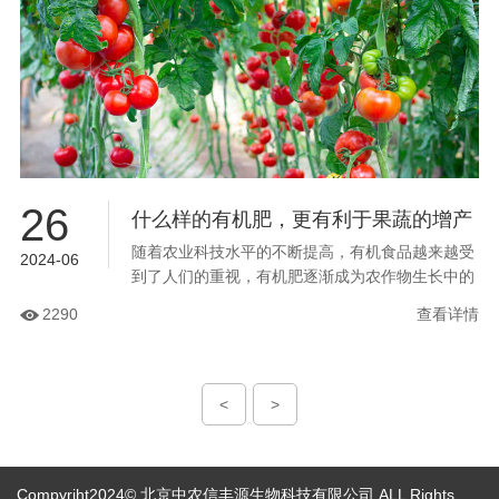
26
什么样的有机肥，更有利于果蔬的增产
随着农业科技水平的不断提高，有机食品越来越受
增收？
2024-06
到了人们的重视，有机肥逐渐成为农作物生长中的
必备肥。那么，有机肥是什么肥料？有机肥一般都
2290
查看详情
怎么使用？什么样的有机肥效果更好呢...
<
>
Compyriht2024© 北京中农信丰源生物科技有限公司 ALL Rights