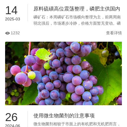
14
原料硫磺高位震荡整理，磷肥主供国内
磷矿石：本周磷矿石市场横向整理为主，前两周南
出口待政策指引（2025.3.7-3.13）
2025-03
弱北强后，市场逐步冷静，价格方面暂无变动。磷
铵原料硫磺持续向上，磷铵价格上行，但基层拿货
1232
查看详情
略显一般，磷铵企业待发订单为主，开工负荷维持
稳定。...
26
使用微生物菌剂的注意事项
微生物菌剂相较于市面上的有机肥和无机肥而言，
2024-06