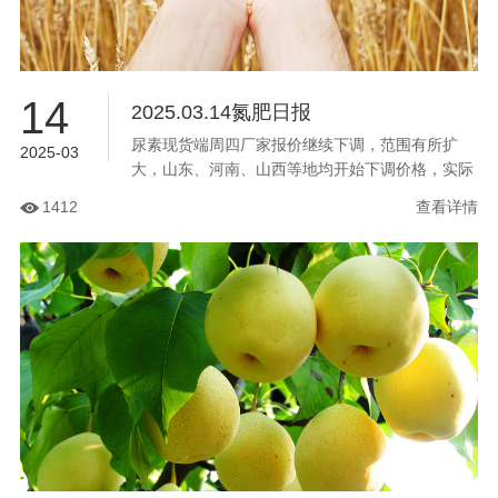
14
2025.03.14氮肥日报
尿素现货端周四厂家报价继续下调，范围有所扩
2025-03
大，山东、河南、山西等地均开始下调价格，实际
成交价可谈，主流交割区期现商价格继续倒挂市场
1412
查看详情
报价，成交端向低价区靠拢，期货尾盘跳水，进一
步抑制市场成交情绪。...