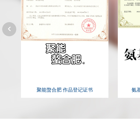
书
聚能螯合肥 作品登记证书
氨