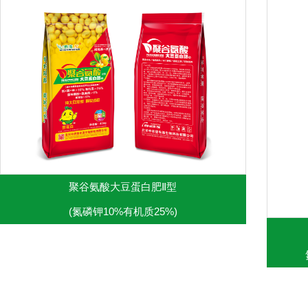
聚谷氨酸大豆蛋白肥Ⅱ型
(氮磷钾10%有机质25%)