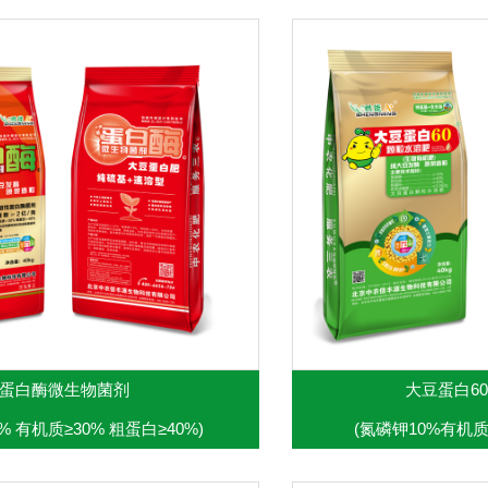
蛋白酶微生物菌剂
大豆蛋白6
% 有机质≥30% 粗蛋白≥40%)
(氮磷钾10%有机质