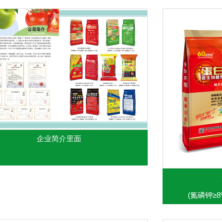
企业简介里面
(氮磷钾≥8