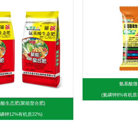
氨基酸微
(氮磷钾8%有机质3
酸生态肥(聚能螯合肥)
氮磷钾12%有机质22%)