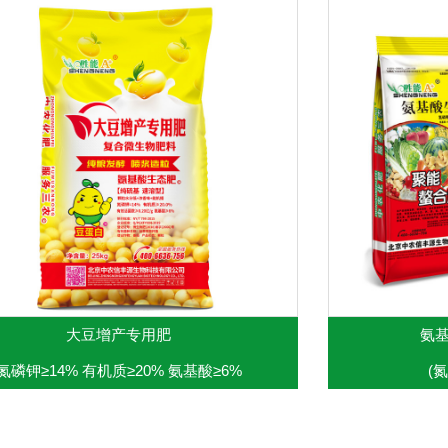
大豆增产专用肥
氨基
氮磷钾≥14% 有机质≥20% 氨基酸≥6%
(